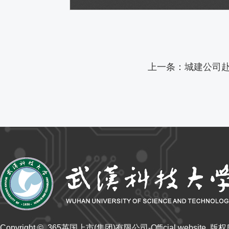
上一条：
城建公司
Copyright © 365英国上市(集团)有限公司-Official website 版