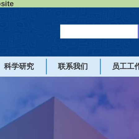
ite
科学研究
联系我们
员工工