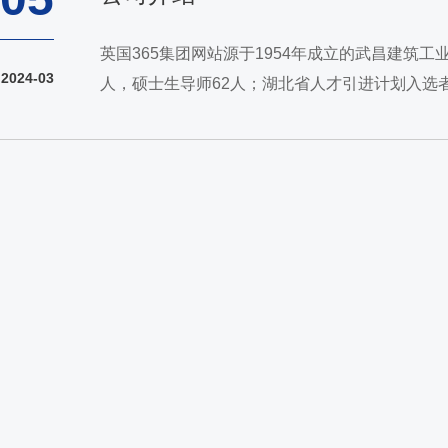
英国365集团网站源于1954年成立的武昌建筑
2024-03
人，硕士生导师62人；湖北省人才引进计划入选
结构工程、市政工程、建筑环境与能源工程、防灾