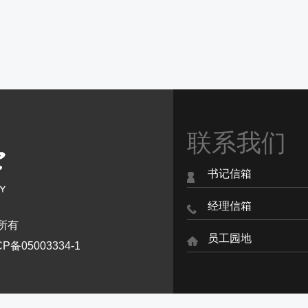
联系我们
书记信箱
经理信箱
权所有
员工园地
05003334-1