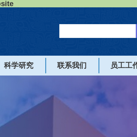
ite
科学研究
联系我们
员工工