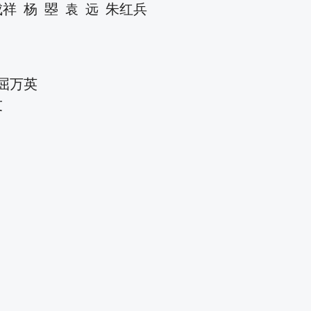
成祥
杨
曌
朱红兵
袁
远
屈万英
友