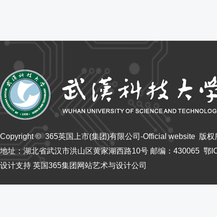
Copyright © 365英国上市(集团)有限公司-Official website 版
​地址：湖北省武汉市洪山区黄家湖西路10号 邮编：430065 鄂ICP备
设计支持 英国365集团网站艺术与设计公司