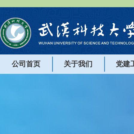
公司首页
关于我们
党建