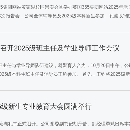
65集团网站黄家湖校区崇实会堂举办英国365集团网站2025年
次报告会，公司全体辅导员及2025级本科新生参加。孔波以“
习近平谈治国理政》的核心要义，以生动幽默的语言鼓励青年学子
司顺利召开2025级班主任及学业导师工作会议
班主任与学业导师队伍建设，凝聚育人合力，10月20日中午，公
025级本科生班主任及辅导员王钧参加。 首先，王钧将2025
即将开展的贫困生认定工作，会议进行了周密部署，...
2025级新生专业教育大会圆满举行
大会在沁湖礼堂正式召开。公司党委副书记胡丹蕾、副经理季斌出