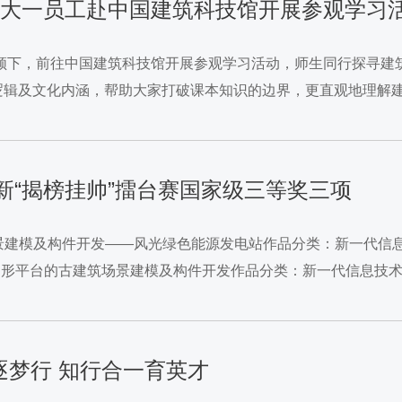
公司组织大一员工赴中国建筑科技馆开展参观学习
带领下，前往中国建筑科技馆开展参观学习活动，师生同行探寻
逻辑及文化内涵，帮助大家打破课本知识的边界，更直观地理解
路上，同学们互相交流感悟。“班主任的讲解让我读懂了建筑背后的
创新“揭榜挂帅”擂台赛国家级三等奖三项
场景建模及构件开发——风光绿色能源发电站作品分类：新一代信息
ase图形平台的古建筑场景建模及构件开发作品分类：新一代信息技
的智慧设计平台作品分类：人工智能指导老师：...
地逐梦行 知行合一育英才