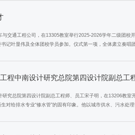
才
车与交通工程公司，在13305教室举行2025-2026学年二
委书记叶显伟及全体团校学员参加。仪式第一项，全体肃立奏唱
把牢政治方向，始终坚持以习近平新时代中国特色社会主义思想为
中国市政工程中南设计研究总院第四设计院副总工
计研究总院第四设计院副总工程师、员工宋子明，在13206教室
生对给排水专业“修水管”的固有印象。他以城市供水、污水处
是践行“绿水青山就是金山银山”...