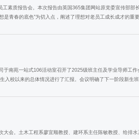
老员工素质报告会。本次报告由英国365集团网站原党委宣传部部
理想是青春的底色”为切入点，阐述了理想对老员工成长成才的重
要德才兼备、...
司于南苑一站式106活动室召开了2025级班主任及学业导师工作
级新生入校以来的总体情况进行了汇报。会议明确了下一阶段新生
席本次大会。土木工程系廖宜顺教授、建环系主任陈敏教授、给排水