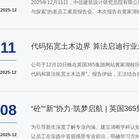
2025年12月11日，中信建筑设计研究总院有
2025-12
与探索”的老员工素质报告会。本次报告在黄家湖
为主线，阐述了塑造城市特色的三大路径：嵌入城
11
代码拓宽土木边界 算法启迪行业
公司于12月10日晚在英国365集团网站黄家湖
2025-12
代码和算法拓宽土木边界”。报告伊始，王洁结合
已难以匹配复杂项目的快速迭代要求，代码与算法将
08
“砼”“新”协力·筑梦启航 | 英
为引导新生深度了解专业内涵、建立清晰学科认知
2025-12
让员工在实践中直观感受专业前沿，明确学习方