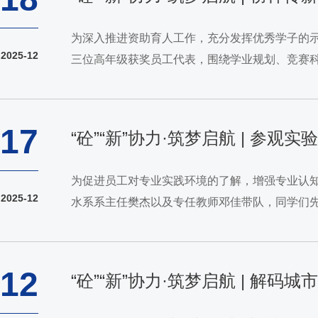
为深入推进资助育人工作，充分发挥优秀学子的示
2025-12
三位高年级获奖员工代表，围绕学业规划、竞赛
在学业上要树立明确目标，鼓励同学们勇于追求卓
17
“砼”“新”协力·筑梦启航 | 参
为促进员工对专业实践环境的了解，增强专业认知与
2025-12
水系系主任樊杰以及专任教师邓佳带队，同学们
实验室的功能布局、主要设备及其在专业教学与科
12
“砼”“新”协力·筑梦启航 | 解