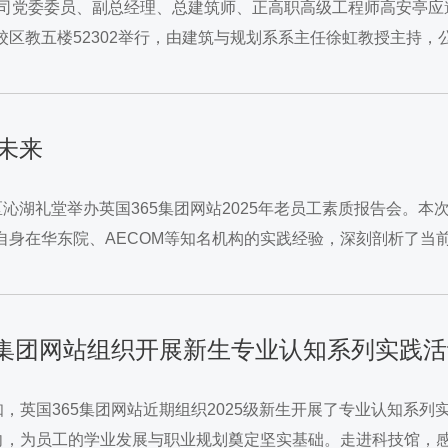
限公司党委委员、副总经理、总建筑师、正高职高级工程师高安亭
校区教五楼52302举行，由建筑与规划系系主任徐虹教授主持
市肌理、践行邻里友好、走向人间自然，...
未来
校区沁湖礼堂举办英国365集团网站2025年老员工素质报告会
自身在华东院、AECOM等知名机构的实践经验，深刻剖析了
成为突破行业边界的核心工具。 王洁详细介绍了集可视化编程、
国365集团网站组织开展新生专业认知系列实践
，英国365集团网站近期组织2025级新生开展了专业认知系
向，为员工的学业发展与职业规划奠定坚实基础。走进科技馆，