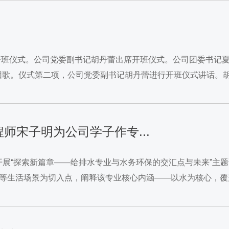
级团校开班仪式。公司党委副书记胡丹蕾出席开班仪式。公司团委书记
团歌。仪式第二项，公司党委副书记胡丹蕾进行开班仪式讲话。
指导，...
程师宋子明为公司学子作专...
开展“探索新篇章——给排水专业与水务环保的交汇点与未来”主
理等生活场景为切入点，阐释该专业核心内涵——以水为核心，覆