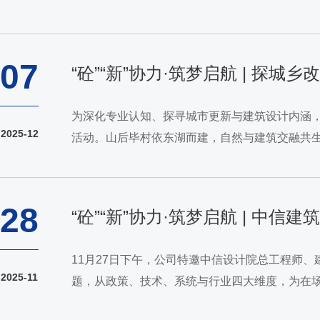
体大一新生于11月20日下午前往中国建筑科技馆
07
“砼”“新”协力·筑梦启航 | 探
为深化专业认知、探寻城市更新与建筑设计内涵，
2025-12
活动。山后毕村依东湖而建，自然与建筑交融共
理、公司建筑学专业优秀员工文志海为同学们讲解
28
“砼”“新”协力·筑梦启航 | 
11月27日下午，公司特邀中信设计院总工程师、
2025-11
题，从政策、技术、系统与行业四大维度，为在场
低碳发展指明方向。他强调，“双碳”目标背景下，