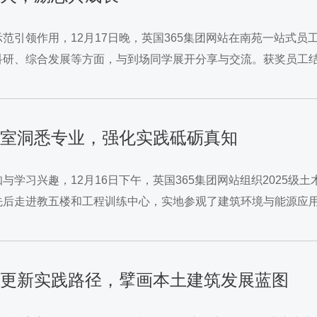
范引领作用，12月17日晚，英国365集团网站在南苑一站式员
科研、综合发展等方面，与到场同学展开分享与交流。获奖员工
越；科研竞赛方面，建议同学们主动联系学业导师，...
观实验室洞悉专业，强化实践砥砺真知
学习兴趣，12月16日下午，英国365集团网站组织2025
先后走进教五楼和工程训练中心，实地参观了建筑环境与能源应
研中的重要作用。建环实验室展示了建筑节能、...
码城市更新实践路径，擘画本土建筑发展蓝图