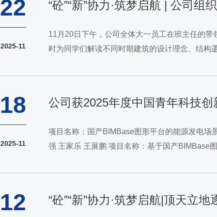
22
“砼”“新”协力·筑梦启航 | 
11月20日下午，公司全体大一员工在班主任的
2025-11
时为同学们解读不同时期建筑的设计理念、结构
主任、同学交流探讨，现场学习氛围热烈浓厚。返程
18
公司获2025年度中国青年科技
项目名称：国产BIMBase图形平台的能源发电
2025-11
强 王家乐 王展鹏 项目名称：基于国产BIMB
张靖国 宋哲勤 项目名称：智绘能量桩：深度学习
12
“砼”“新”协力·筑梦启航|顶天立