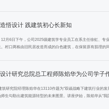
进行参观学习。班主任全程引导讲解，...
城乡改造悟设计 践建筑初心长新知
12月6日下午，公司2025级建筑学专业员工在系主任徐虹、
生。村口两栋由旧民居改造而成的白色建筑，在保留原有肌理的
设计思路，阐释如何通过空间重构与景观微改造，...
中信建筑设计研究总院总工程师陈焰华为公司学子
建筑研究院经理陈焰华在13110作题为“双碳战略下建筑行业的
师生勾勒出建筑能源转型的未来图景。讲座伊始，陈焰华从“我
一系列严格的节能审评政策是倒逼技术创新、...