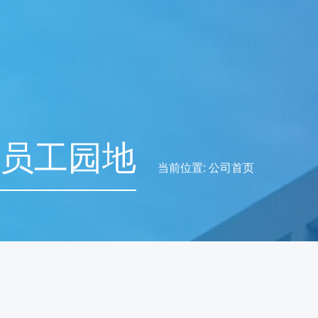
员工园地
当前位置:
公司首页