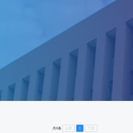
共0条
上页
1
下页