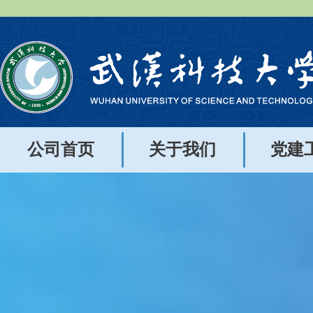
公司首页
关于我们
党建