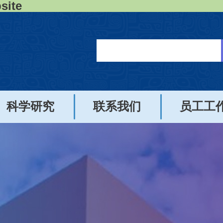
ite
科学研究
联系我们
员工工