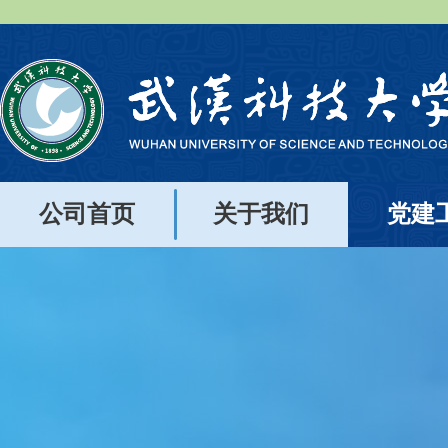
公司首页
关于我们
党建