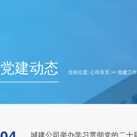
党建动态
当前位置:
公司首页
>>
党建工作
04
城建公司举办学习贯彻党的二十