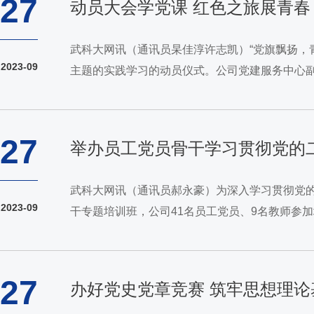
27
动员大会学党课 红色之旅展青春
武科大网讯（通讯员杲佳淳许志凯）“党旗飘扬，青
2023-09
主题的实践学习的动员仪式。公司党建服务中心副
勇强调道。他作为一名党小组组长，对本次的红色之
27
举办员工党员骨干学习贯彻党的
武科大网讯（通讯员郝永豪）为深入学习贯彻党的
2023-09
干专题培训班，公司41名员工党员、9名教师参
公司党校围绕学习贯彻党的二十大精神、新农村建设
27
办好党史党章竞赛 筑牢思想理论