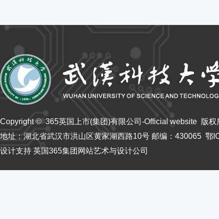
Copyright © 365英国上市(集团)有限公司-Official website 版
​地址：湖北省武汉市洪山区黄家湖西路10号 邮编：430065 鄂ICP备
设计支持 英国365集团网站艺术与设计公司