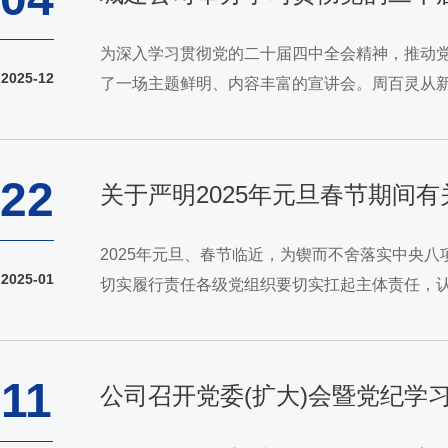
为深入学习贯彻党的二十届四中全会精神，推动党
2025-12
了一场主题鲜明、内容丰富的宣讲会。周百灵从
平新时代中国特色社会主义思想的精神实质和丰富
22
关于严明2025年元旦春节期间
2025年元旦、春节临近，为锲而不舍落实中央
2025-01
切实履行责任各级党组织要切实扛起主体责任，认
律、作出表率，勤俭文明廉洁过节，要管好亲属和
11
公司召开党委(扩大)会暨党纪学