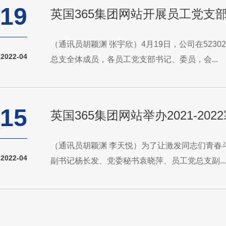
19
英国365集团网站开展员工党支
（通讯员胡颖渊 张宇欣）4月19日，公司在5
2022-04
总支全体成员，各员工党支部书记、委员，会...
15
英国365集团网站举办2021-2
（通讯员胡颖渊 李天悦）为了让激发同志们青春斗志
2022-04
副书记杨长发、党委秘书袁晓萍、员工党总支副...