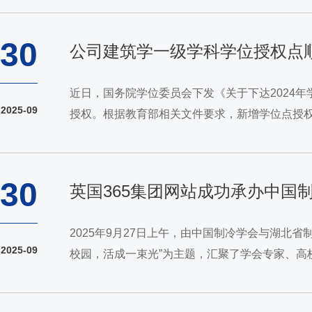
30
公司建筑学一级学科学位授权点
近日，国务院学位委员会下发《关于下达2024年
2025-09
授权。根据教育部相关文件要求，新增学位点授
量。公司高度重视此项工作，提前谋划，精心组织
30
英国365集团网站成功承办中国
2025年9月27日上午，由中国制冷学会与湖北
2025-09
校园，活成一束光”为主题，汇聚了学会专家、
体的科普盛宴。活动开幕式上，公司副经理季斌代