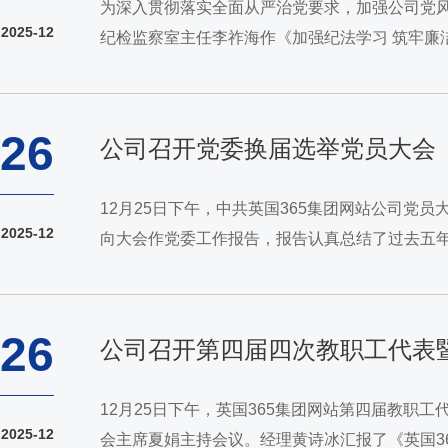
为深入贯彻落实全面从严治党要求，加强公司党风
2025-12
纪检监察室主任李祚海作《加强纪法学习 筑牢廉
调，纪律是管党治党的尺子，遵守党的纪律是无条
26
公司召开党委换届选举党员大会
12月25日下午，中共英国365集团网站公司党
2025-12
向大会作党委工作报告，报告认真总结了过去五
确了公司的历史使命、工作思路和发展目标。大会审
26
公司召开第四届四次教职工代表
12月25日下午，英国365集团网站第四届教职
2025-12
会主席夏娟主持会议。经理黄诗冰汇报了《英国3