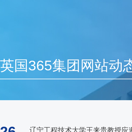
英国365集团网站动
26
辽宁工程技术大学王来贵教授应