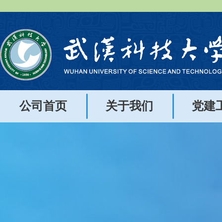
公司首页
关于我们
党建