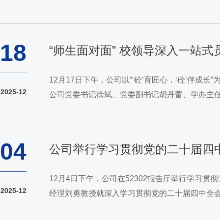
宏伟蓝图。规划提出，要紧跟国家战略和经济社会
18
“师生面对面” 校领导深入一站
12月17日下午，公司以“‘砼’育匠心，‘砼’
2025-12
公司党委书记徐斌、党委副书记胡丹蕾、学办主任兼
蕾主持。座谈会上，给排水2402班班长胡双祥首
04
公司举行学习贯彻党的二十届四
12月4日下午，公司在52302报告厅举行学习
2025-12
经理刘勇教授就深入学习贯彻党的二十届四中全
授以《以中国式现代化全面推进民族复兴伟业新局