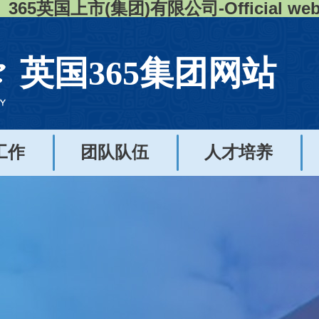
365英国上市(集团)有限公司-Official webs
英国365集团网站
工作
团队队伍
人才培养