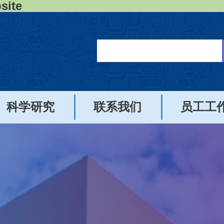
ite
科学研究
联系我们
员工工