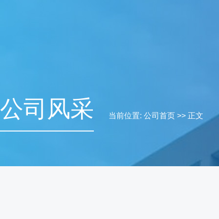
公司风采
当前位置:
公司首页
>> 正文