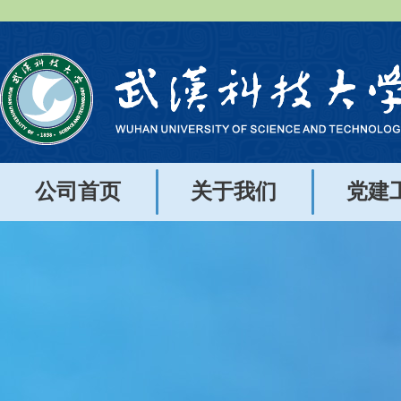
公司首页
关于我们
党建