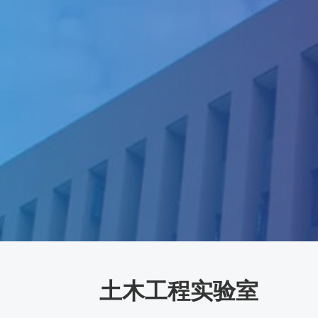
土木工程实验室