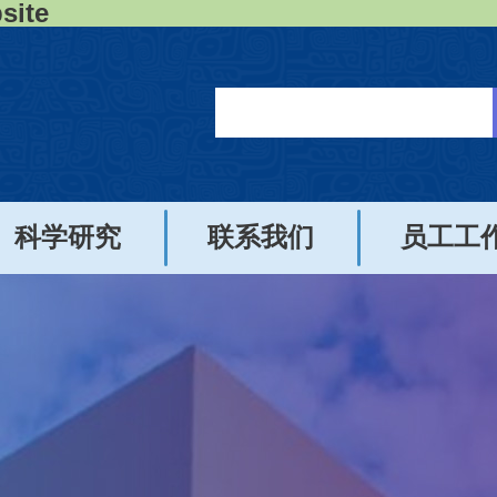
ite
科学研究
联系我们
员工工