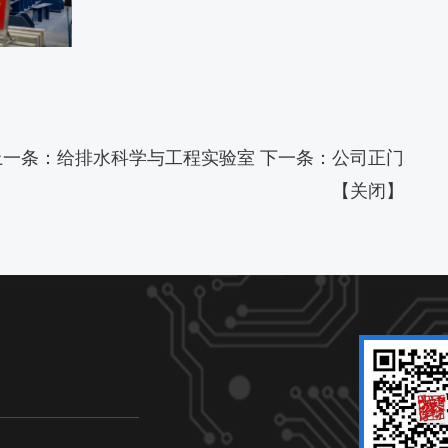
上一条：
给排水科学与工程实验室
下一条：
公司正门
【
关闭
】